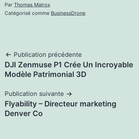
Par
Thomas Malrox
Catégorisé comme
BusinessDrone
Navigation
Publication précédente
DJI Zenmuse P1 Crée Un Incroyable
de
Modèle Patrimonial 3D
l’article
Publication suivante
Flyability – Directeur marketing
Denver Co