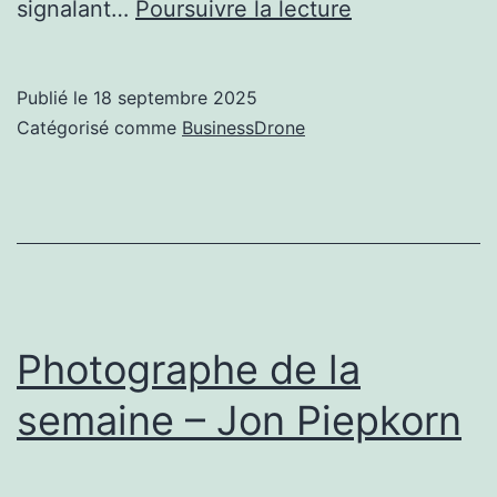
Uber
signalant…
Poursuivre la lecture
mange
la
Publié le
18 septembre 2025
livraison
Catégorisé comme
BusinessDrone
de
drones
flytrex
Photographe de la
semaine – Jon Piepkorn