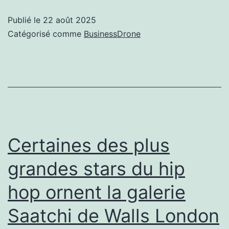
un
Publié le
22 août 2025
no
Catégorisé comme
BusinessDrone
Nik
24
70
m
f
/
Certaines des plus
2,8
grandes stars du hip
S
hop ornent la galerie
II
Saatchi de Walls London