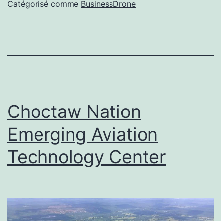
d’Arles
Catégorisé comme
BusinessDrone
Choctaw Nation
Emerging Aviation
Technology Center