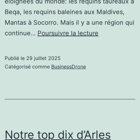
éloignées du monde: les requins taureaux à
Beqa, les requins baleines aux Maldives,
Mantas à Socorro. Mais il y a une région qui
Siladen
continue…
Poursuivre la lecture
Resort
and
Publié le
29 juillet 2025
Spa:
Catégorisé comme
BusinessDrone
Perfection
vierge
Notre top dix d’Arles