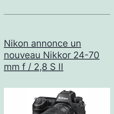
Jon
Piepkorn
Nikon annonce un
nouveau Nikkor 24-70
mm f / 2,8 S II