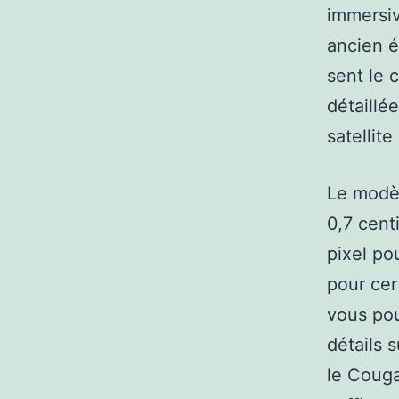
immersiv
ancien é
sent le 
détaillé
satellit
Le modè
0,7 cent
pixel po
pour cer
vous pou
détails 
le Couga