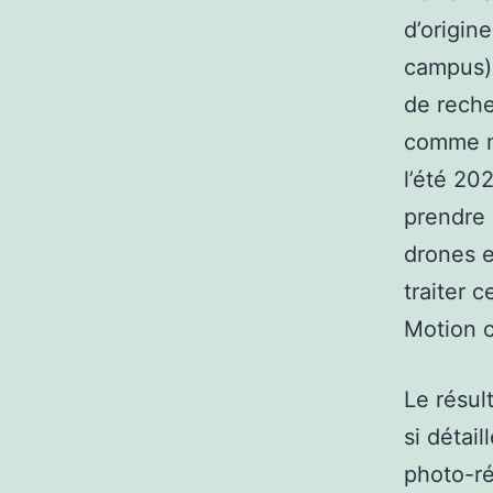
d’origin
campus) 
de reche
comme me
l’été 20
prendre 
drones e
traiter 
Motion c
Le résul
si détai
photo-ré