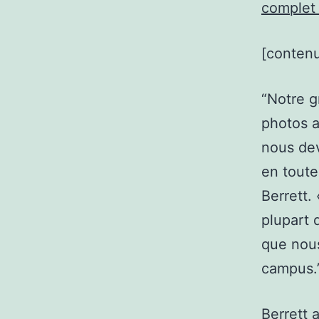
complet
[contenu
“Notre g
photos a
nous dev
en toute
Berrett.
plupart 
que nous
campus.
Berrett 