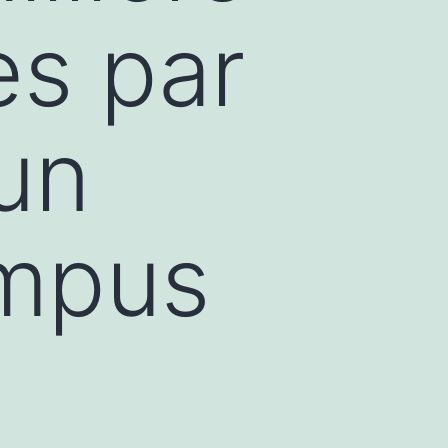
es par
un
mpus