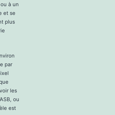
 ou à un
e et se
nt plus
rie
nviron
e par
ixel
 que
voir les
l’ASB, ou
èle est