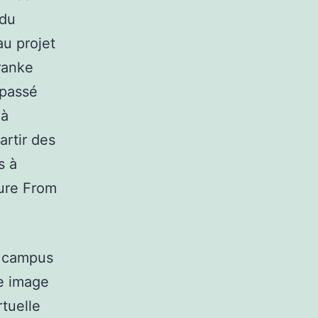
 du
u projet
ranke
 passé
 à
artir des
s à
ture From
u campus
e image
rtuelle