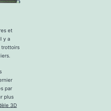
res et
l y a
trottoirs
iers.
s
ernier
es par
r plus
èle 3D