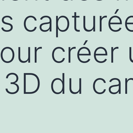
s capturé
our créer 
 3D du ca