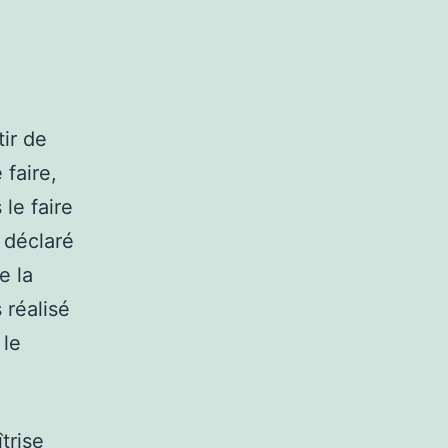
ir de
faire,
le faire
 déclaré
e la
 réalisé
 le
trise