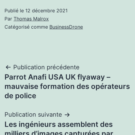
Publié le
12 décembre 2021
Par
Thomas Malrox
Catégorisé comme
BusinessDrone
Navigation
Publication précédente
Parrot Anafi USA UK flyaway –
de
mauvaise formation des opérateurs
l’article
de police
Publication suivante
Les ingénieurs assemblent des
milliers d’images capturées par