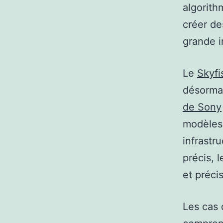
algorith
créer d
grande i
Le
Skyfi
désorma
de Sony
modèles
infrastr
précis, 
et préci
Les cas 