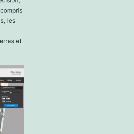
écision,
 compris
s, les
terres et