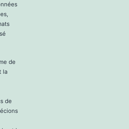
onnées
ées,
mats
isé
rme de
 la
ns de
récions