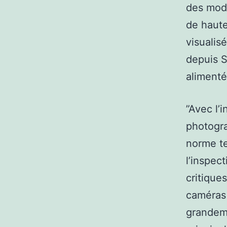
des mod
de haute
visualis
depuis S
alimenté
”Avec l’
photogra
norme te
l’inspec
critique
caméras 
grandeme