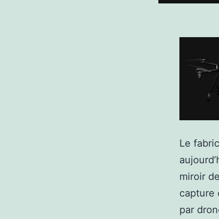
Le fabri
aujourd’
miroir d
capture 
par dron