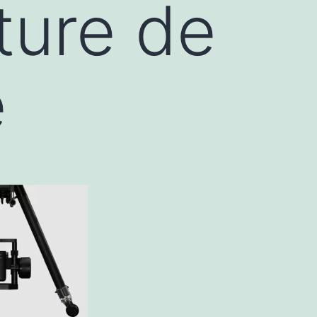
ture de
e