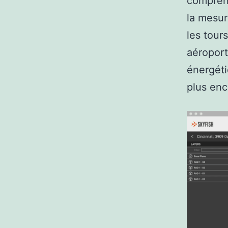
comprenn
la mesur
les tours
aéroports
énergétiq
plus enc