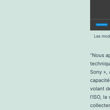
Les modè
“Nous app
techniqu
Sony », 
capacité
volant d
l’ISO, la
collecte