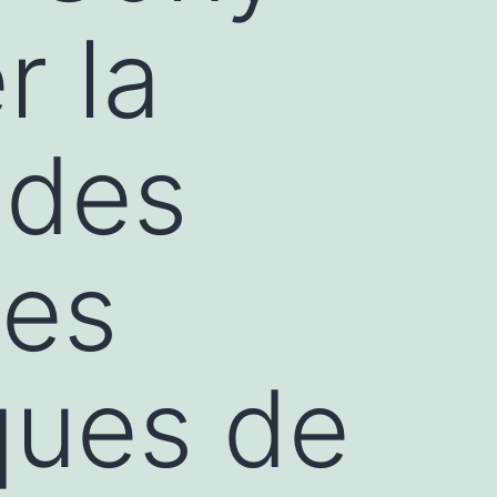
r la
 des
des
ues de