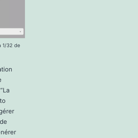
à 1/32 de
ation
e
 “La
to
gérer
 de
énérer