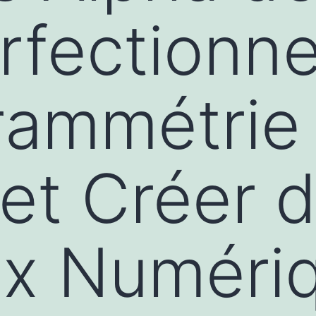
rfectionne
rammétrie
et Créer 
x Numériq