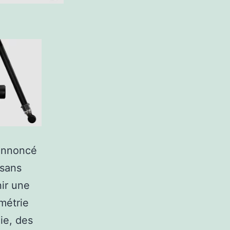
 annoncé
 sans
nir une
métrie
ie, des