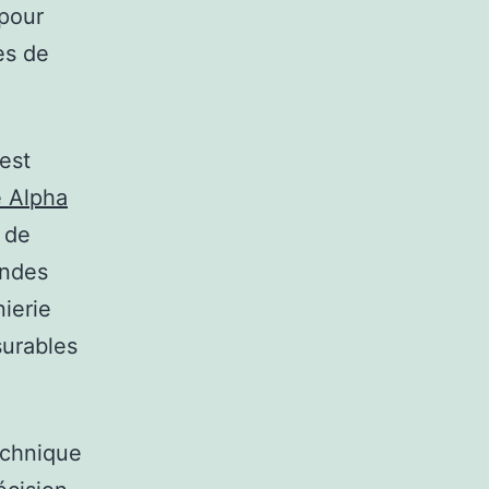
 pour
es de
est
e Alpha
 de
andes
nierie
surables
echnique