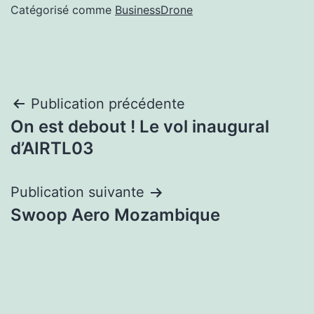
Catégorisé comme
BusinessDrone
Navigation
Publication précédente
On est debout ! Le vol inaugural
de
d’AIRTL03
l’article
Publication suivante
Swoop Aero Mozambique