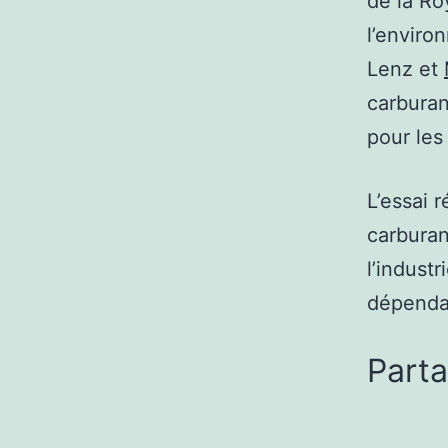
de la Ro
l’enviro
Lenz et
carburan
pour les
L’essai 
carburan
l’indust
dépendan
Parta