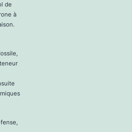
ol de
rone à
aison.
ossile,
 teneur
nsuite
himiques
éfense,