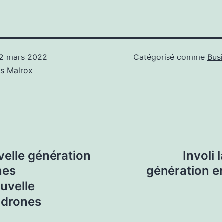
2 mars 2022
Catégorisé comme
Bus
s Malrox
velle génération
Involi
nes
génération e
uvelle
 drones