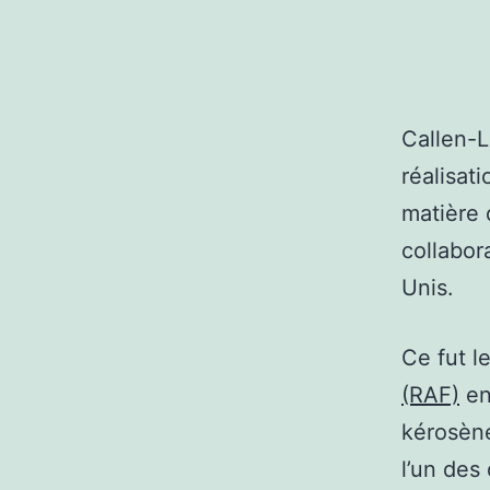
Callen-L
réalisat
matière 
collabor
Unis.
Ce fut l
(RAF)
en 
kérosène
l’un des