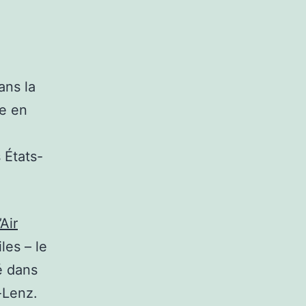
ans la
ce en
 États-
Air
les – le
é dans
-Lenz.