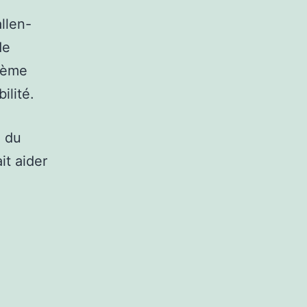
llen-
de
stème
ilité.
n du
it aider