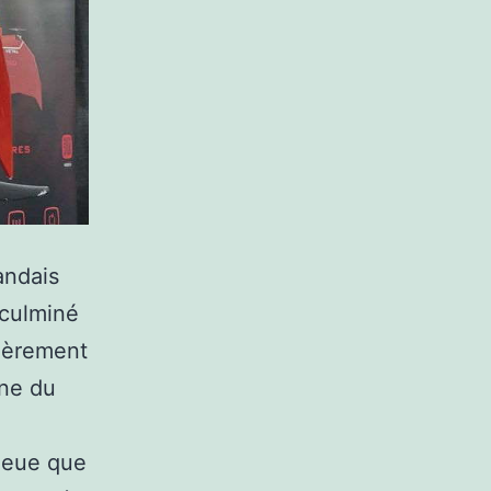
andais
culminé
ièrement
one du
queue que