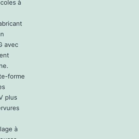
coles à
abricant
on
G avec
ent
ne.
ate-forme
es
V plus
ervures
lage à