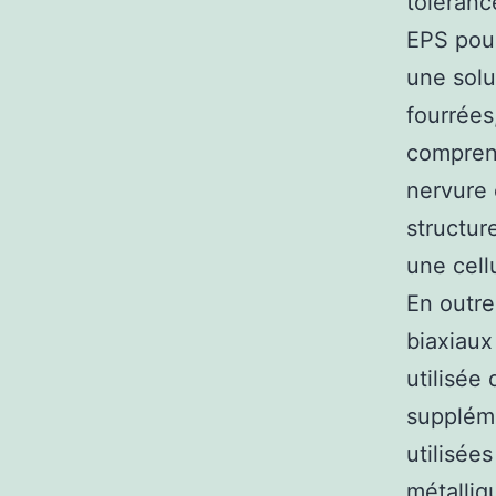
toléranc
EPS pou
une solu
fourrées,
compren
nervure 
structur
une cellu
En outre
biaxiaux
utilisée
suppléme
utilisée
métalliq