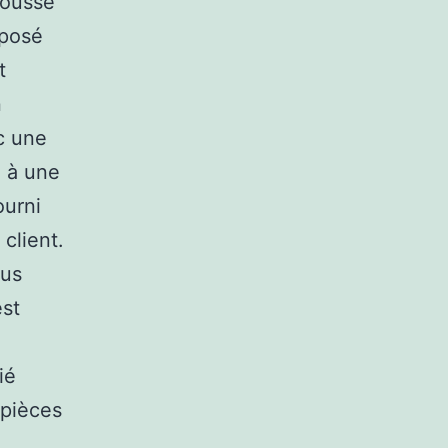
mousse
oposé
t
n
c une
e à une
ourni
 client.
sus
est
ié
 pièces