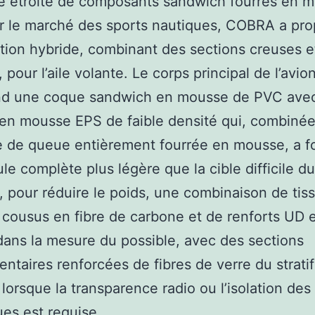
e étroite de composants sandwich fourrés en 
r le marché des sports nautiques, COBRA a pr
tion hybride, combinant des sections creuses e
 pour l’aile volante. Le corps principal de l’avio
d une coque sandwich en mousse de PVC ave
en mousse EPS de faible densité qui, combiné
e de queue entièrement fourrée en mousse, a f
le complète plus légère que la cible difficile du
, pour réduire le poids, une combinaison de tis
 cousus en fibre de carbone et de renforts UD 
 dans la mesure du possible, avec des sections
ntaires renforcées de fibres de verre du stratif
s lorsque la transparence radio ou l’isolation des
ues est requise.