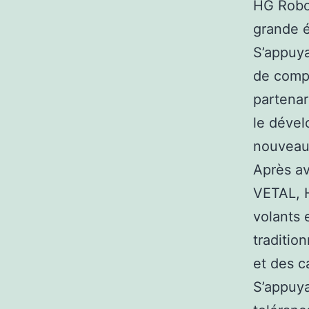
HG Robot
grande é
S’appuya
de comp
partena
le déve
nouveau 
Après av
VETAL, H
volants 
traditio
et des c
S’appuya