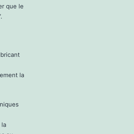
er que le
.
bricant
lement la
uniques
 la