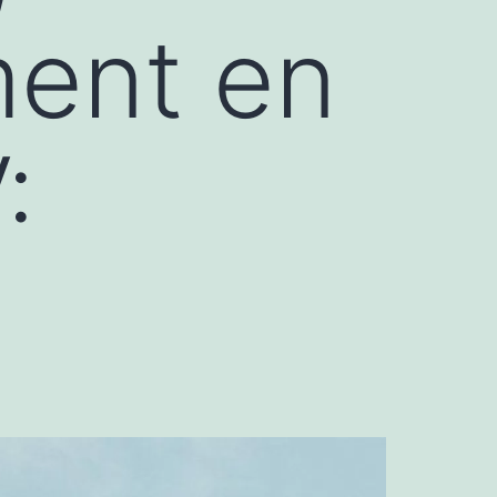
ment en
: