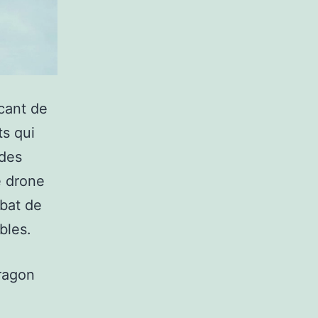
cant de
ts qui
 des
e drone
bat de
bles.
Dragon