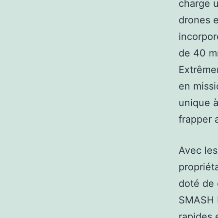
charge u
drones e
incorpore
de 40 mm
Extrêmem
en missi
unique 
frapper 
Avec les
propriét
doté de 
SMASH D
rapides 