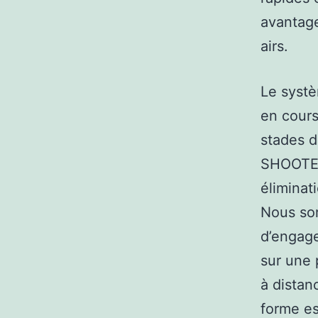
avantage
airs.
Le systè
en cour
stades 
SHOOTER
éliminat
Nous so
d’engag
sur une 
à distan
forme es