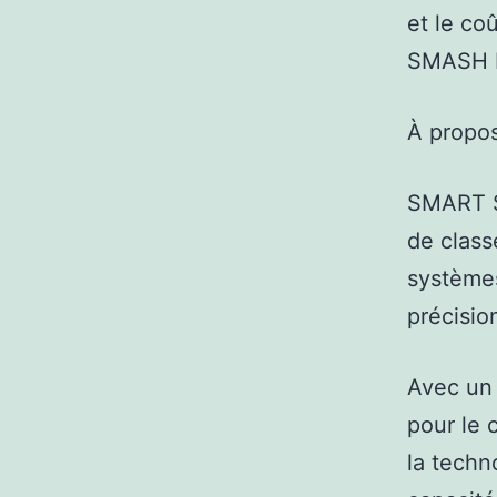
et le co
SMASH D
À prop
SMART S
de class
systèmes
précisio
Avec un 
pour le
la techn