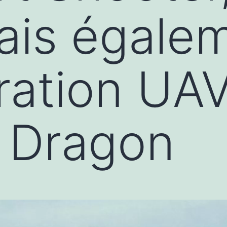
ais égale
ration UAV
Dragon