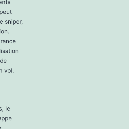
ents
 peut
e sniper,
ion.
urance
isation
 de
n vol.
, le
appe
s