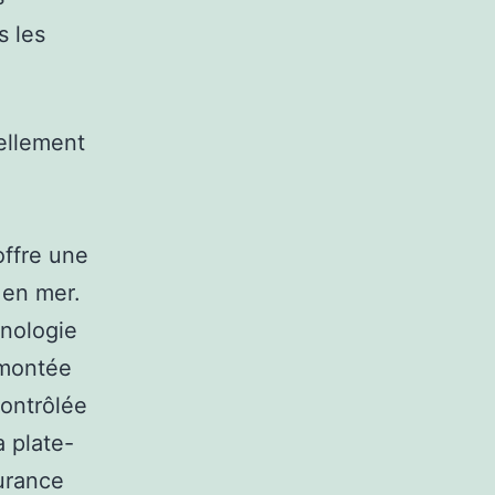
s les
uellement
ffre une
 en mer.
nologie
 montée
contrôlée
a plate-
durance