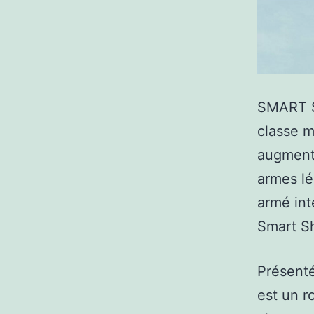
SMART S
classe m
augmente
armes l
armé in
Smart Sh
Présenté
est un r