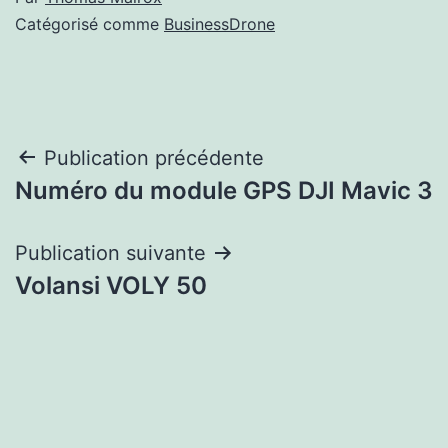
Catégorisé comme
BusinessDrone
Navigation
Publication précédente
Numéro du module GPS DJI Mavic 3
de
l’article
Publication suivante
Volansi VOLY 50