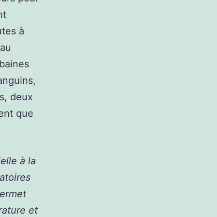
nt
utes à
eau
rbaines
anguins,
es, deux
ment que
lle à la
ratoires
permet
ature et