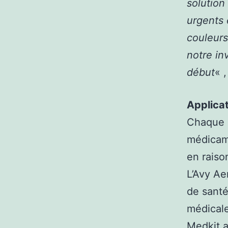
solution
urgents 
couleurs
notre in
début
« 
Applica
Chaque
médicame
en raiso
L’Avy Ae
de santé
médicale
Medkit a