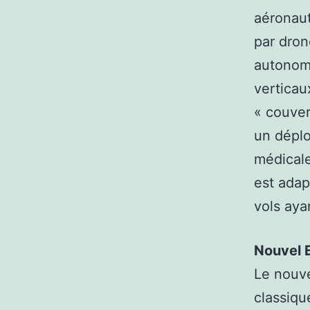
aéronaut
par dron
autonome
verticau
« couver
un déplo
médicale
est adap
vols aya
Nouvel 
Le nouve
classiqu