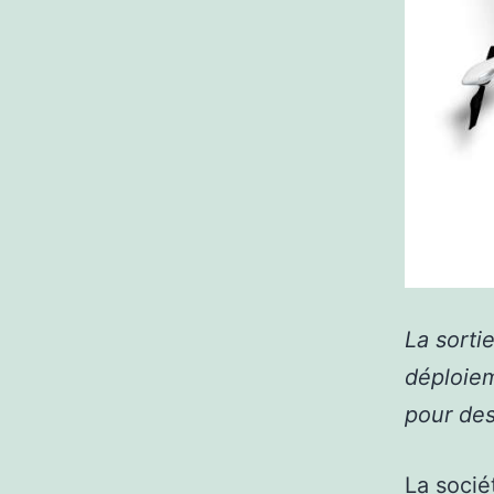
La sorti
déploiem
pour des
La socié