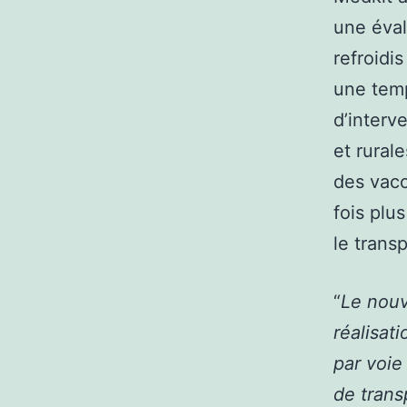
une éval
refroidi
une temp
d’interv
et rural
des vacc
fois plu
le transp
“
Le nouv
réalisati
par voie
de trans