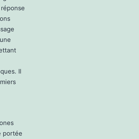
e réponse
ions
ssage
 une
ettant
ques. Il
emiers
rones
e portée