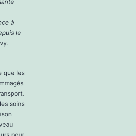
santé
s
nce à
epuis le
vy.
e que les
dommagés
ransport.
des soins
aison
uveau
eurs pour