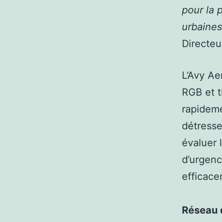
pour la 
urbaines
Directe
L’Avy Ae
RGB et t
rapideme
détresse
évaluer 
d’urgenc
efficace
Réseau 