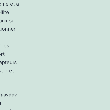
ome et a
ilité
aux sur
tionner
 les
rt
capteurs
t prêt
passées
e