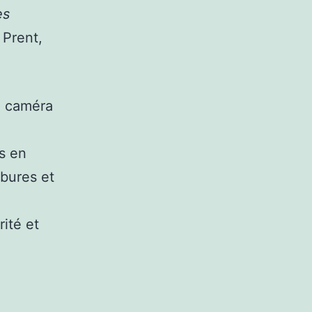
es
 Prent,
e caméra
s en
rbures et
ité et