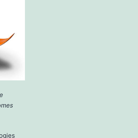
le
nomes
ogies