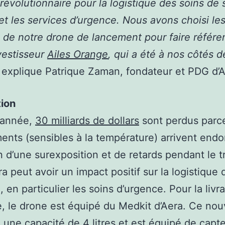
 révolutionnaire pour la logistique des soins de 
et les services d’urgence. Nous avons choisi le
 de notre drone de lancement pour faire référe
vestisseur
Ailes Orange
, qui a été à nos côtés d
, explique Patrique Zaman, fondateur et PDG d’A
tion
 année,
30 milliards de dollars
sont perdus parc
nts (sensibles à la température) arrivent en
n d’une surexposition et de retards pendant le t
ra peut avoir un impact positif sur la logistique 
, en particulier les soins d’urgence. Pour la livr
, le drone est équipé du Medkit d’Aera. Ce no
 une capacité de 4 litres et est équipé de capt