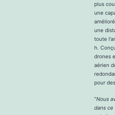
plus cou
une capa
amélioré
une dist
toute l’
h. Conçu
drones e
aérien d
redondan
pour des
“
Nous av
dans ce 