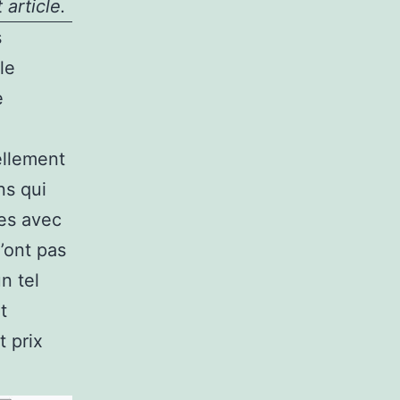
article.
s
le
e
ellement
ns qui
res avec
’ont pas
n tel
t
 prix