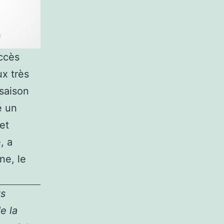
uccès
ux très
 saison
é un
et
, a
ne, le
ts
e la