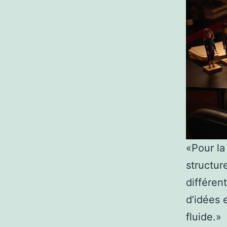
«Pour la
structur
différen
d’idées 
fluide.»