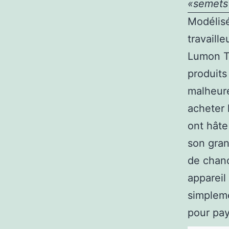
«semets 
Modélisé
travaill
Lumon Te
produits
malheur
acheter 
ont hâte
son gran
de chanc
appareil
simpleme
pour pay