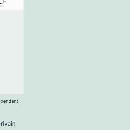
ependant,
rivain