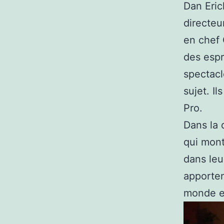
Dan Eric
directeu
en chef
des espr
spectacl
sujet. I
Pro.
Dans la 
qui mont
dans leur
apporten
monde en