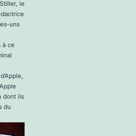
iller, le
édactrice
ues-uns
 à ce
minal
 d’Apple,
 Apple
 dont ils
s du