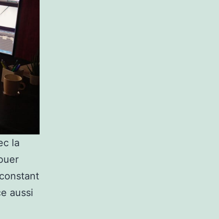
ec la
jouer
 constant
e aussi