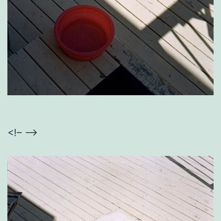
<!– –>