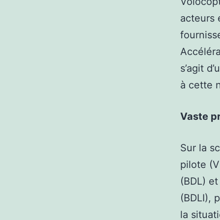
Volocopt
acteurs 
fourniss
Accéléra
s’agit d
à cette 
Vaste p
Sur la s
pilote (V
(BDL) et
(BDLI), 
la situa