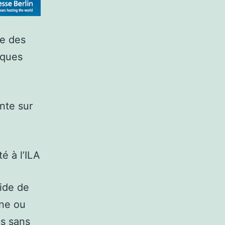
ce des
iques
nte sur
é à l’ILA
pide de
one ou
ns sans