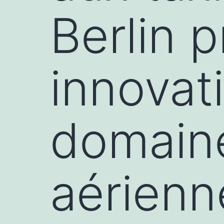
Berlin 
innovat
domaine
aérienn