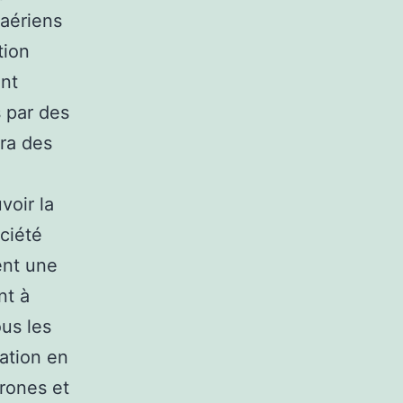
 aériens
tion
ont
s par des
ra des
voir la
ciété
ent une
nt à
ous les
ation en
drones et