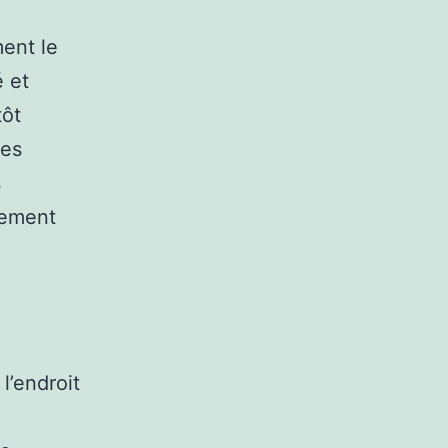
ent le
é et
tôt
des
s
lement
 l’endroit