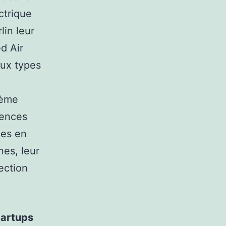
ctrique
lin leur
d Air
ux types
tème
gences
nes en
es, leur
ection
tartups