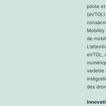
pilote e
(eVTOL) 
consacre
Mobilit
de mobil
L’attent
eVTOL, d
numériqu
vedette 
intégrat
des dron
Innovati