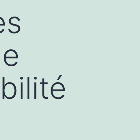
es
le
ilité