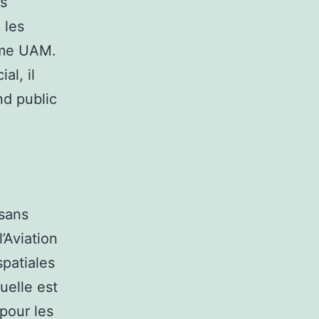
es
 les
tème UAM.
al, il
nd public
 sans
l’Aviation
spatiales
uelle est
 pour les