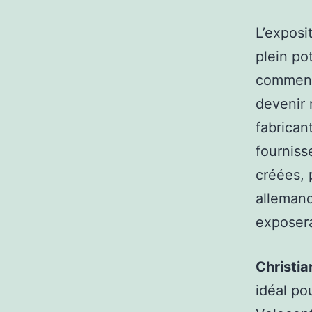
L’exposi
plein po
comment 
devenir 
fabrican
fourniss
créées, 
allemand
exposera
Christi
idéal po