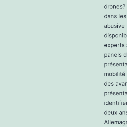
drones? 
dans les
abusive 
disponib
experts 
panels d
présenta
mobilité
des avan
présenta
identifi
deux ans
Allemagn