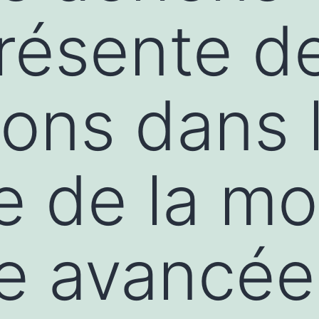
présente d
ions dans 
 de la mob
e avancée