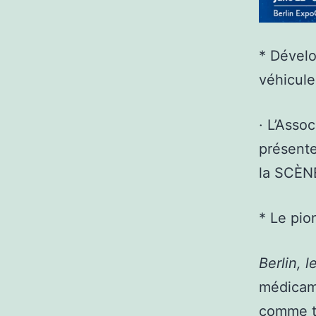
* Dévelo
véhicule
· L’Asso
présente
la SCÈNE
* Le pio
Berlin, l
médicame
comme ta