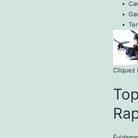
Ca
Ga
Te
Cliquez i
Top
Rap
Évidemme