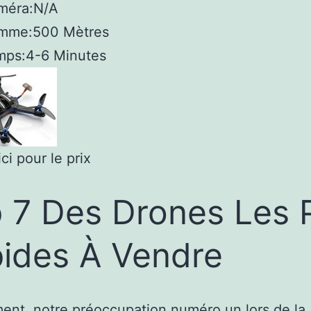
méra:
N/A
mme:
500 Mètres
mps:
4-6 Minutes
ci pour le prix
 7 Des Drones Les 
ides À Vendre
nt, notre préoccupation numéro un lors de la