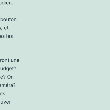
odien.
 bouton
, et
es les
eront une
budget?
se? On
caméra?
nes
ouver