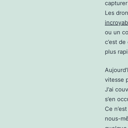
capturer
Les dron
incroyab
ou un co
c’est de 
plus rap
Aujourd’
vitesse 
J’ai cou
s’en occ
Ce n’est
nous-mê