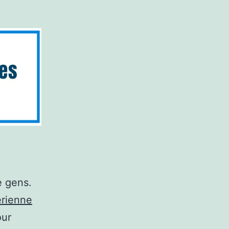
 gens.
érienne
our