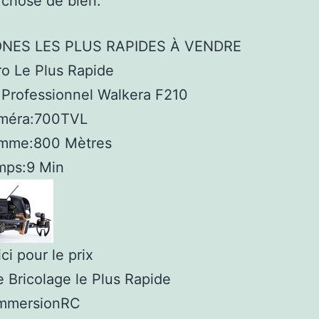
 chose de bien.
ONES LES PLUS RAPIDES À VENDRE
o Le Plus Rapide
 Professionnel Walkera F210
méra:
700TVL
mme:
800 Mètres
mps:
9 Min
ci pour le prix
 Bricolage le Plus Rapide
ImmersionRC