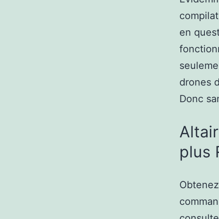
compilat
en quest
fonction
seulemen
drones d
Donc san
Altai
plus 
Obtenez 
comman
consulte