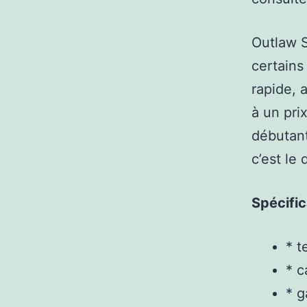
Outlaw SE
certains
rapide, a
à un pri
débutant
c’est le 
Spécific
* t
* 
* 