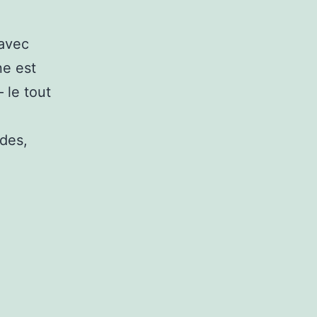
 avec
ne est
– le tout
ides,