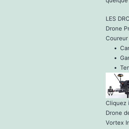
quelque
LES DR
Drone Pr
Coureur
Ca
Ga
Te
Cliquez i
Drone de
Vortex 