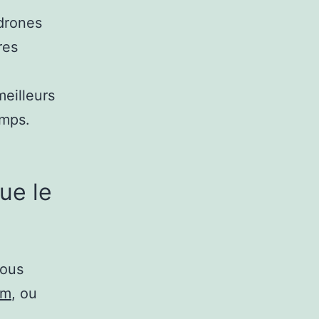
 drones
res
meilleurs
emps.
ue le
vous
om
, ou