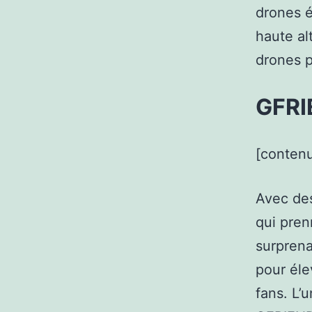
drones é
haute al
drones p
GFRI
[contenu
Avec de
qui pren
surprena
pour éle
fans. L’