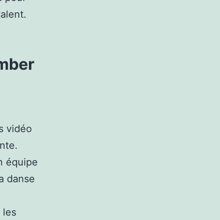
alent.
omber
s vidéo
ente.
n équipe
la danse
 les