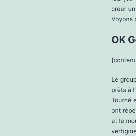
créer un
Voyons 
OK G
[contenu
Le group
prêts à l
Tourné e
ont répé
et le mo
vertigin