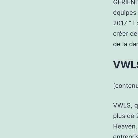
GFRIEND,
équipes 
2017 “ L
créer de
de la da
VWLS 
[contenu
VWLS, qu
plus de 
Heaven. 
entrepri