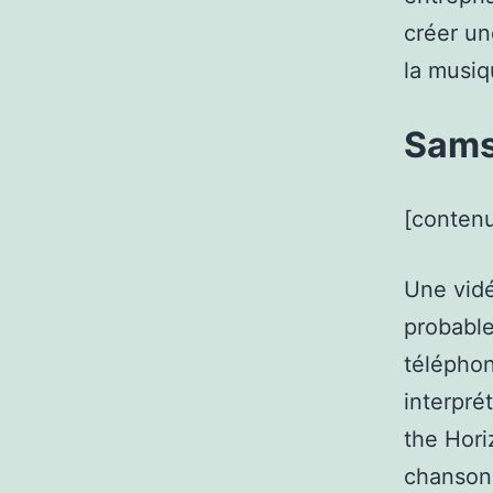
créer un
la musi
Sams
[contenu
Une vidé
probabl
télépho
interpré
the Hori
chanson 