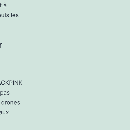
t à
uls les
r
LACKPINK
 pas
s drones
 aux
,