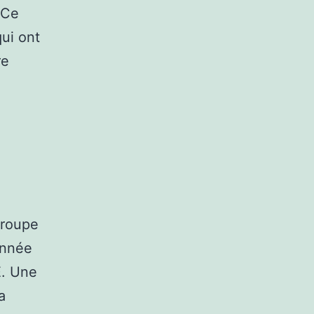
 Ce
qui ont
re
groupe
année
E. Une
a