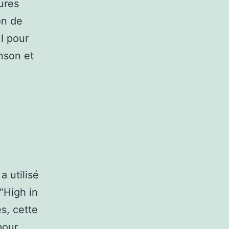
ures
on de
I pour
nson et
a utilisé
“High in
s, cette
pour