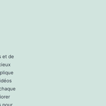
s et de
cieux
plique
vidéos
 chaque
iorer
s pour