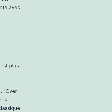
ante avec
est plus
e, “Over
r la
classique