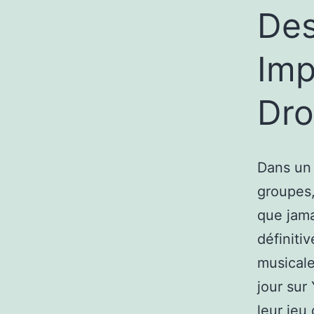
Des
Imp
Dro
Dans un 
groupes,
que jama
définiti
musicale
jour sur
leur jeu