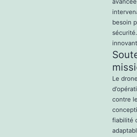
avancées
interven
besoin p
sécurité
innovant
Soute
missi
Le drone
d’opérat
contre l
concepti
fiabilit
adaptabl