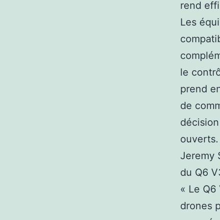
rend eff
Les équi
compatib
compléme
le contr
prend en
de comma
décision
ouverts.
Jeremy 
du Q6 V
« Le Q6 
drones p