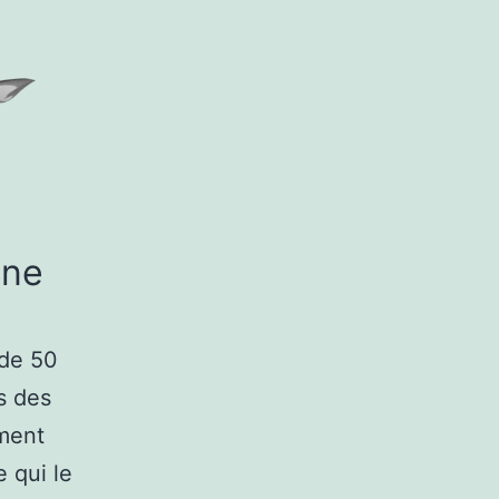
one
 de 50
s des
ement
 qui le