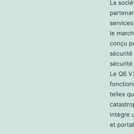
La socié
partenar
services
le march
conçu p
sécurité
sécurité
Le Q6 V3
fonction
telles q
catastrop
intègre 
et porta