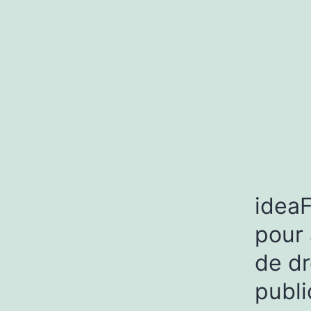
ideaF
pour
de d
publ