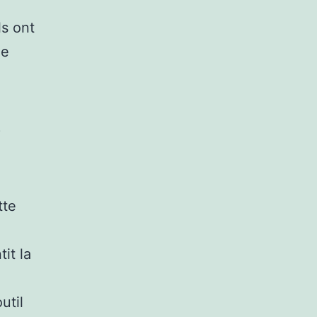
ls ont
de
s
tte
it la
util