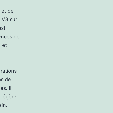
 et de
6 V3 sur
est
ences de
 et
rations
as de
es. Il
 légère
ain.