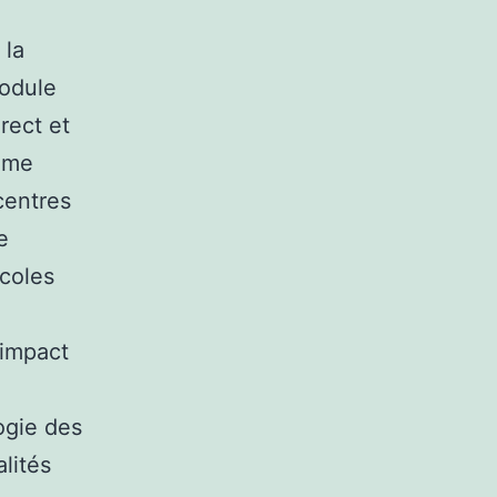
 la
module
rect et
tème
centres
e
ocoles
’impact
ogie des
lités