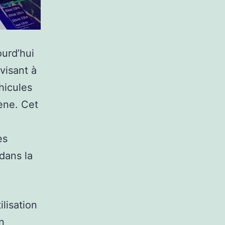
ourd’hui
visant à
hicules
ène. Cet
es
dans la
ilisation
n