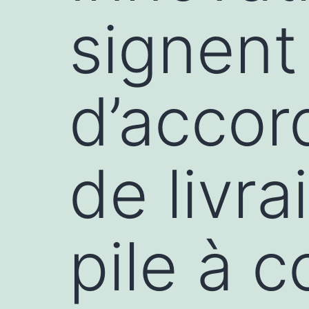
signent
d’accor
de livr
pile à 