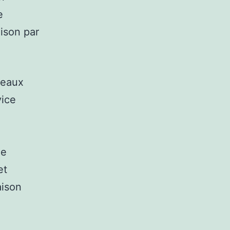
e
aison par
veaux
ice
de
et
aison