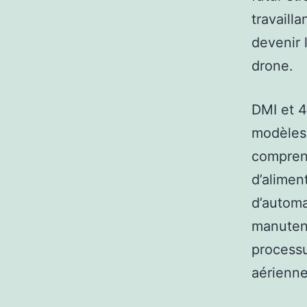
travaill
devenir 
drone.
DMI et 4
modèles
comprena
d’alimen
d’automa
manutent
processu
aérienne