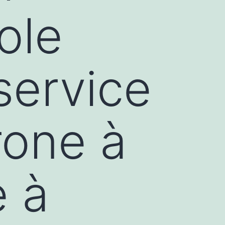
ole
service
rone à
e à