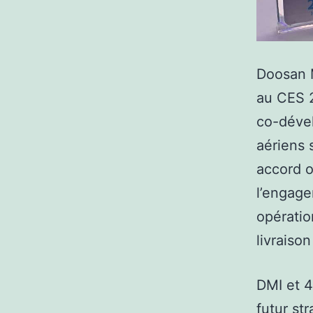
Doosan M
au CES 2
co-dével
aériens 
accord o
l’engage
opératio
livraiso
DMI et 4
futur st