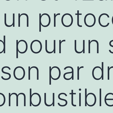
 un protoc
d pour un 
aison par d
combustibl