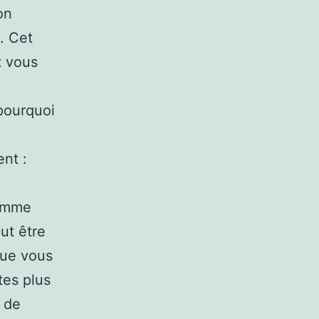
on
. Cet
t vous
pourquoi
ent :
e
comme
ut être
que vous
tes plus
 de