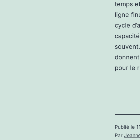
temps et
ligne fi
cycle d’
capacité
souvent.
donnent 
pour le 
Publié le
1
Par
Jeann