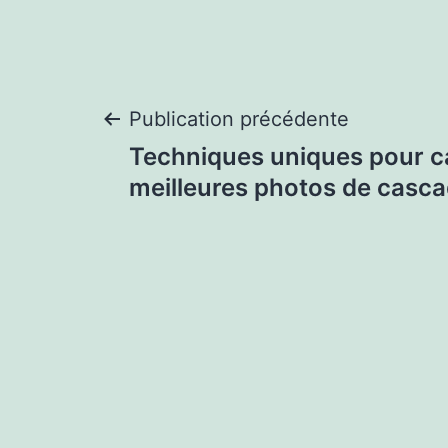
Navigation
Publication précédente
Techniques uniques pour c
de
meilleures photos de casc
l’article