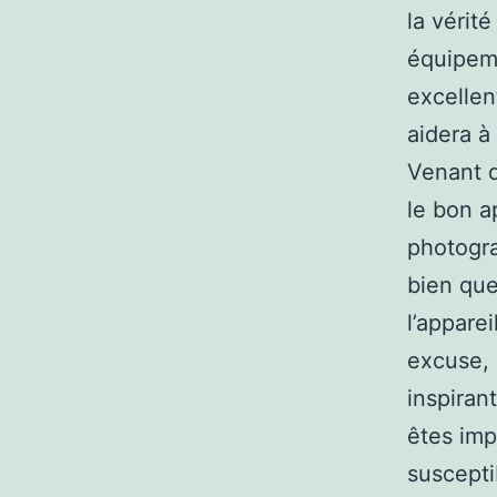
la vérit
équipeme
excellen
aidera à
Venant d
le bon a
photogra
bien que
l’appar
excuse, 
inspiran
êtes imp
suscepti