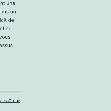
ent une
dans un
icit de
ifier
 vous
dessus
inessDrone