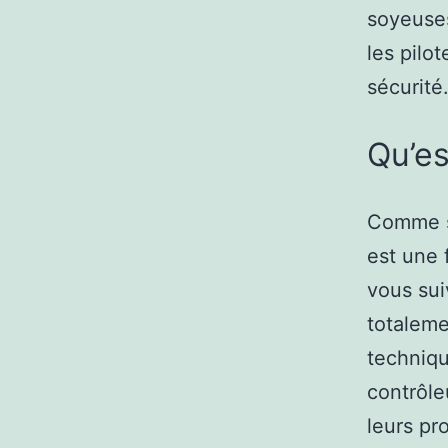
soyeuses
les pilot
sécurité
Qu’es
Comme so
est une 
vous sui
totaleme
techniqu
contrôle
leurs pr