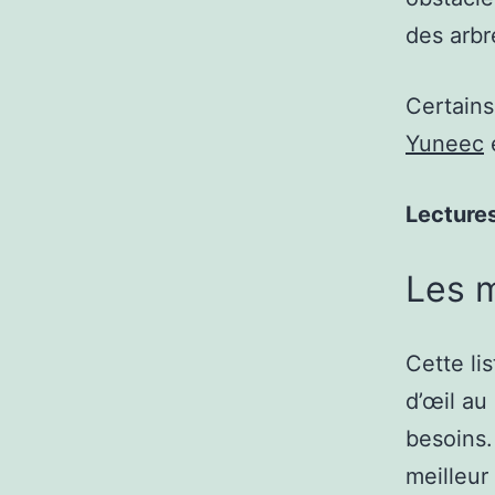
des arbr
Certains
Yuneec
Lecture
Les m
Cette li
d’œil au
besoins.
meilleur