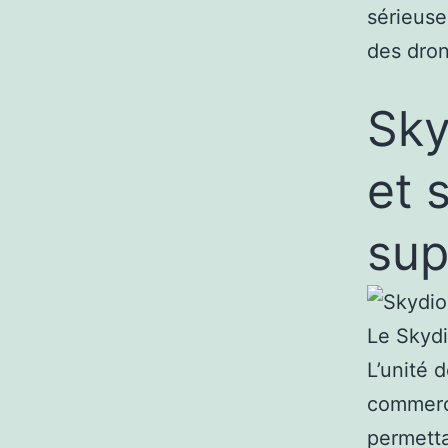
sérieuse
des dron
Sky
et 
sup
Le Skydio
L’unité 
commerci
permetta