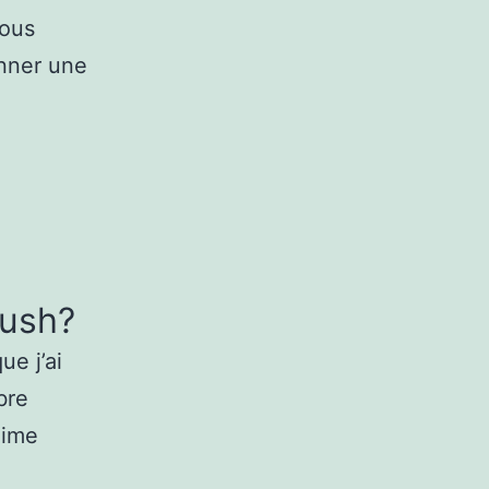
nous
onner une
Rush?
ue j’ai
bre
aime