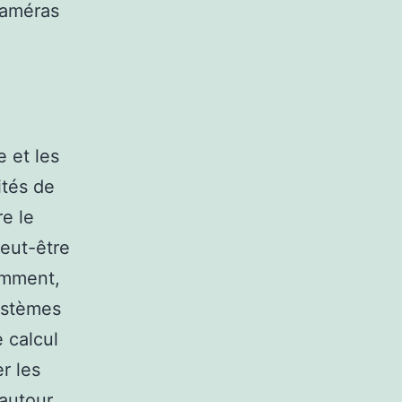
caméras
 et les
ités de
re le
peut-être
emment,
ystèmes
e calcul
r les
autour