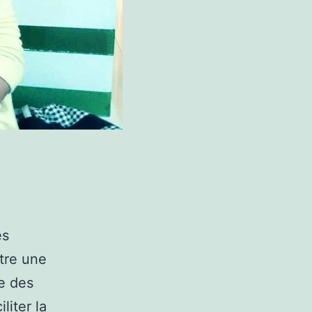
és
tre une
ne des
liter la