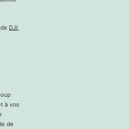
t de
DJI
,
 coup
t à vos
e
ède de