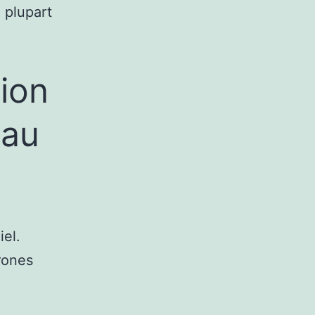
 plupart
ion
eau
iel.
rones