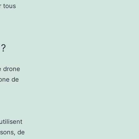
r tous
 ?
e drone
rone de
tilisent
asons, de