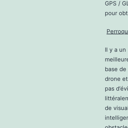
GPS / GL
pour obte
Perroqu
Il y a u
meilleur
base de 
drone et
pas d’év
littéral
de visua
intellig
obstacl