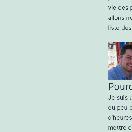
vie des 
allons n
liste de
Pourq
Je suis 
eu peu d
d’heures
mettre d