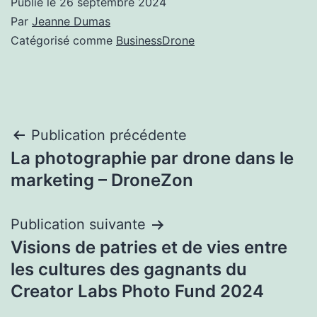
Publié le
26 septembre 2024
Par
Jeanne Dumas
Catégorisé comme
BusinessDrone
Navigation
Publication précédente
La photographie par drone dans le
de
marketing – DroneZon
l’article
Publication suivante
Visions de patries et de vies entre
les cultures des gagnants du
Creator Labs Photo Fund 2024