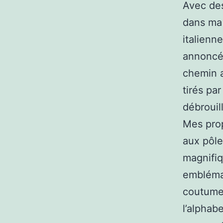
Avec des
dans ma 
italienn
annoncée
chemin a
tirés pa
débrouill
Mes prop
aux pôle
magnifiq
emblémat
coutumes
l’alphab