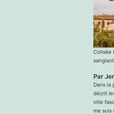
Colisée
sanglant
Par Je
Dans la 
décrit l
ville fa
me suis 