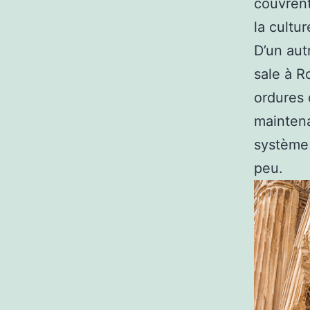
couvrent
la cultu
D’un aut
sale à R
ordures 
maintena
système 
peu.