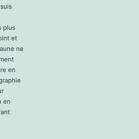
 suis
s plus
int et
 faune ne
mment
ure en
graphie
ur
u en
vant