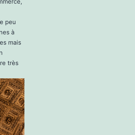
ommerce,
ue peu
nes à
ses mais
n
re très