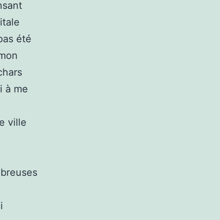
nsant
itale
 pas été
 mon
chars
si à me
 ville
mbreuses
i