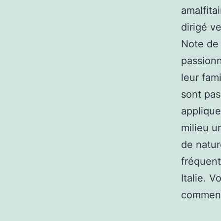
amalfita
dirigé ve
Note de 
passionn
leur fam
sont pas
applique
milieu u
de natur
fréquent
Italie. V
comment 